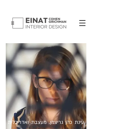
עינת כהן גריצמן, מעצבת ואדריכלית