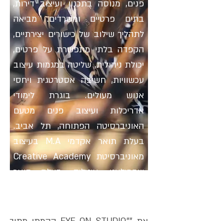
פנים, מנוסה בתכנון ועיצוב דירות,
בתים פרטיים ומשרדים. מביאה
לתהליך שילוב של כישורים יצירתיים,
הקפדה בלתי מתפשרת על פרטים,
יכולת ניהולית, שליטה במגמות עיצוב
עכשוויות, חשיבה אסטרטגית ויחסי
אנוש מעולים. בוגרת לימודי
אדריכלות ועיצוב פנים מטעם
האוניברסיטה הפתוחה, תל אביב.
בעלת תואר אקדמי M.A בעיצוב
מאוניברסיטת Creative Academy
שבמילאנו, איטליה. בעלת תואר
אקדמי B.A בעיצוב אופנה של
מכללת "שנקר".