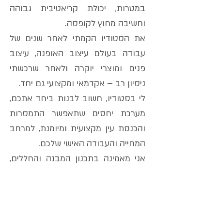
במטרות, יכולת קריאטיבית גבוהה
וחשיבה מחוץ לקופסה.
את הסטודיו הקמתי לאחר שנים של
עבודה בעולם עיצוב האופנה, עיצוב
פנים ומוצרי יוקרה ולאחר שרכשתי
ניסיון רב – אקדמאי ומקצועי גם יחד.
לי בסטודיו, חשוב לבנות ביחד אתכם,
מערכת יחסים שתאפשר התמסרות
והכנסת עין מקצועית ומיומנת, למרחב
המחייה והעבודה האישי שלכם.
אני מאמינה בתכנון המבנה והחללים,
כיחידה אחת שלמה, בעלת קונספט
ברור ואחיד (Total Design). כך
שהשפה העיצובית עוברת כחוט השני