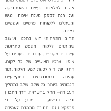
את ""EYE ON STUDIO הקמתי מתוך
אהבה למלאכת העיצוב והאסתטיקה
ועל מנת לספק מענה איכותי, נגיש
ומשתלם ללקוחות פרטיים ועסקיים
כאחד.
תחום התמחותי הוא בתכנון ועיצוב
שמותאם ללקוח ומספק פתרונות
עיצובים מקוריים, עדכניים, שעונים על
אופיו וצרכיו האישיים של כל לקוח.
החזון שלי הוא לפעול למען הלקוח, תוך
עמידה בסטנדרטים המקצועיים
הגבוהים ביותר. כל שלב ושלב בתהליך
העבודה– החל בהשראה, דרך התכנון
וכלה בביצוע – מונע על ידי
פרפקציוניזם, חתירה מתמדת לעמידה